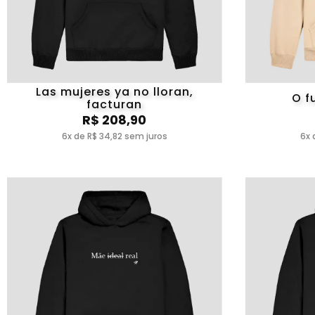
Las mujeres ya no lloran,
O f
facturan
R$ 208,90
6x de R$ 34,82 sem juros
6x 