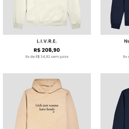
L.I.V.R.E.
N
R$ 208,90
6x de R$ 34,82 sem juros
6x 