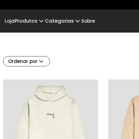
Produtos
Categorias
Loja
Sobre
Camiseta
Just Wanna Be
Camiseta Infantil
Dia d
Cropped Moletom
Lançamentos
Dia d
Camiseta Algodão Peruano
Ordenar por
Body Infantil
Camiseta Oversized