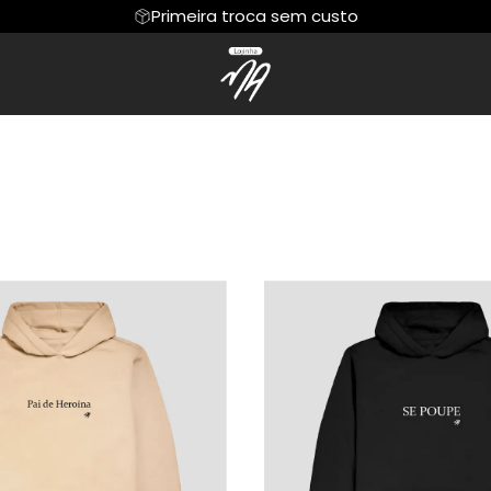
Primeira troca sem custo
os Pais
Regata
Me Poupe
Cropped
Permanente
as Mães
Hoodie Moletom
Dia dos Namorados
Suéter Moletom