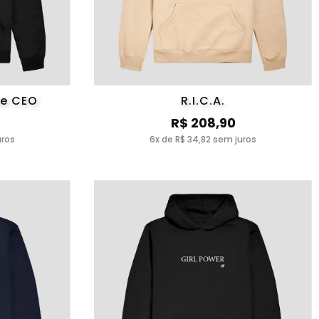
be CEO
R.I.C.A.
R$ 208,90
uros
6x de R$ 34,82 sem juros