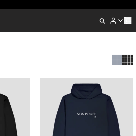
Rastrear Meu Pedido
Trocar Meu Pedido
Avaliar Meu Pedido
Entrar | Cadastrar