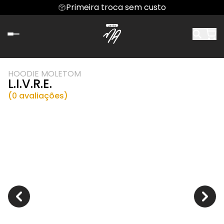
Primeira troca sem custo
HOODIE MOLETOM
L.I.V.R.E.
(0 avaliações)