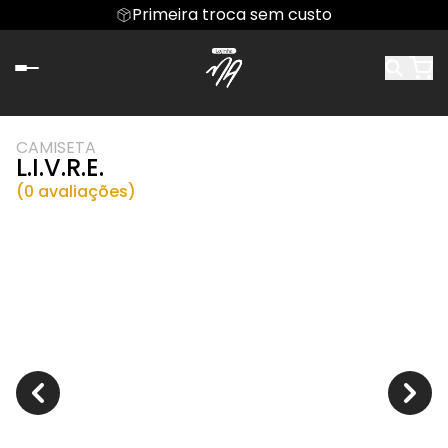
Primeira troca sem custo
CAMISETA
L.I.V.R.E.
(0 avaliações)