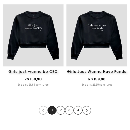
Girls just wanna be CEO
Girls Just Wanna Have Funds
R$ 159,90
R$ 159,90
6x de R$ 26,65 sem juros
6x de R$ 26,65 sem juros
1
2
3
4