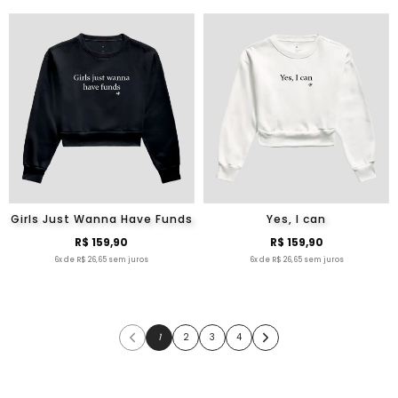
Girls Just Wanna Have Funds
Yes, I can
R$ 159,90
R$ 159,90
6x de R$ 26,65 sem juros
6x de R$ 26,65 sem juros
1
2
3
4